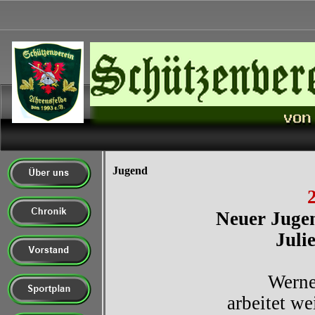
Jugend
Neuer Jugend
Juli
Werne
arbeitet we